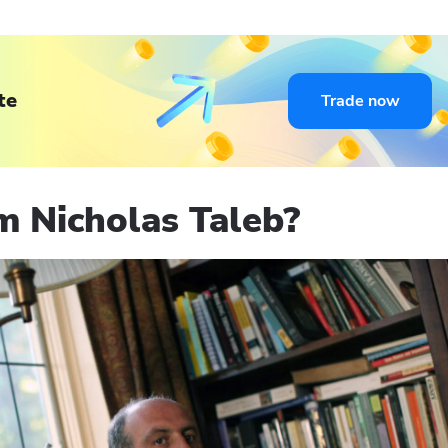
te
Trade now
 Nicholas Taleb?