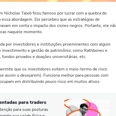
im Nicholas Taleb ficou famoso por lucrar com a quebra do
essa abordagem. Ele percebeu que as estratégias de
vavam em conta o impacto dos cisnes negros. Portanto, ele nã
óficas naquele momento.
da por investidores e instituições proeminentes com algum
de investimento e gestão de patrimônio, como Rathbones e
fundos privados e doações universitárias, etc.
 permite que os investidores evitem o meio-termo de risco
se assim o desejarem). Funciona melhor para pessoas com
reocupam em distribuindo pouco risco em muitos ativos.
entadas para traders
tenção para suas posturas
mente sua saúde física e