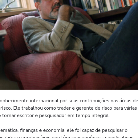
nhecimento internacional por suas contribuições nas áreas d
isco. Ele trabalhou como trader e gerente de risco para várias
se tornar escritor e pesquisador em tempo integral.
ática, finanças e economia, ele foi capaz de pesquisar o
s raros e imprevisíveis que têm consequências significativas.