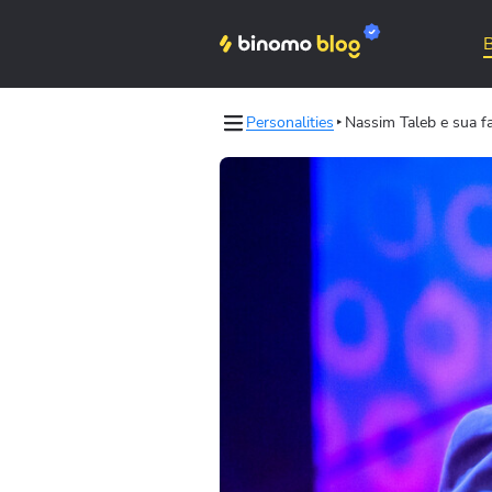
Personalities
Nassim Taleb e sua f
les
Binomo on Telegram