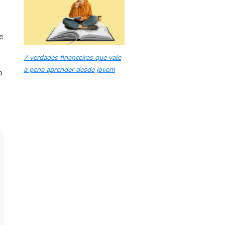
r
e
7 verdades financeiras que vale
a pena aprender desde jovem
o