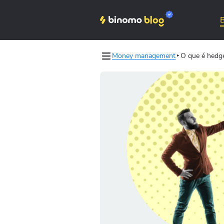
Money management
O que é hedg
les
Binomo on Telegram