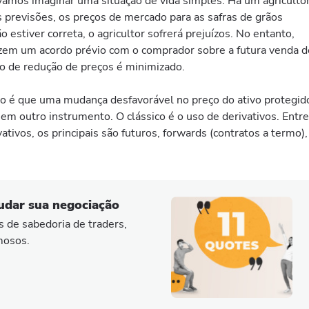
vamos imaginar uma situação de vida simples. Há um agriculto
s previsões, os preços de mercado para as safras de grãos
 estiver correta, o agricultor sofrerá prejuízos. No entanto,
azem um acordo prévio com o comprador sobre a futura venda d
sco de redução de preços é minimizado.
sco é que uma mudança desfavorável no preço do ativo protegid
em outro instrumento. O clássico é o uso de derivativos. Entre
tivos, os principais são futuros, forwards (contratos a termo),
udar sua negociação
s de sabedoria de traders,
mosos.