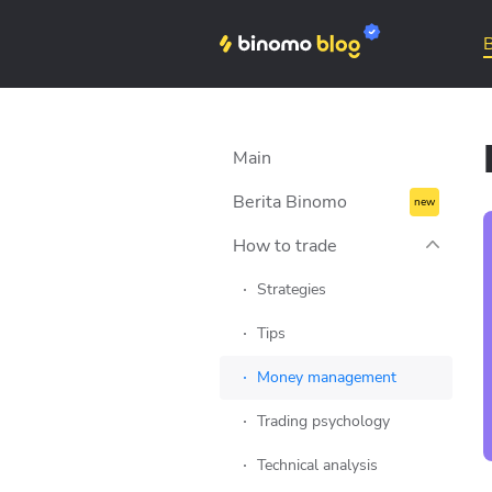
Binomo on Telegram
Main
Berita Binomo
How to trade
Apr 3, 2023
Strategies
Kekuatan ukuran posisi:
cara memaksimalkan
Tips
keuntungan dan
Money management
meminimalkan kerugian
Trading psychology
Technical analysis