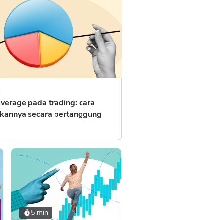
3
verage pada trading: cara
annya secara bertanggung
5 min