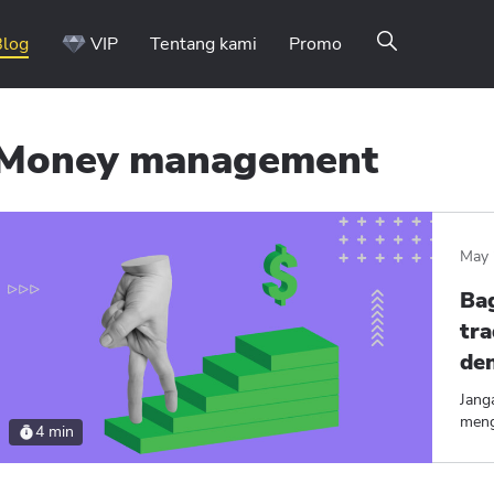
Blog
VIP
Tentang kami
Promo
Money management
Binomo on Telegram
May 
Ba
tr
den
Jang
meng
4 min