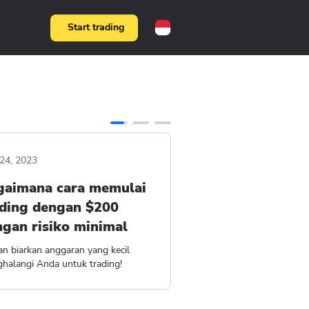
Start trading
24, 2023
gaimana cara memulai
ading dengan $200
gan risiko minimal
an biarkan anggaran yang kecil
halangi Anda untuk trading!
4 min