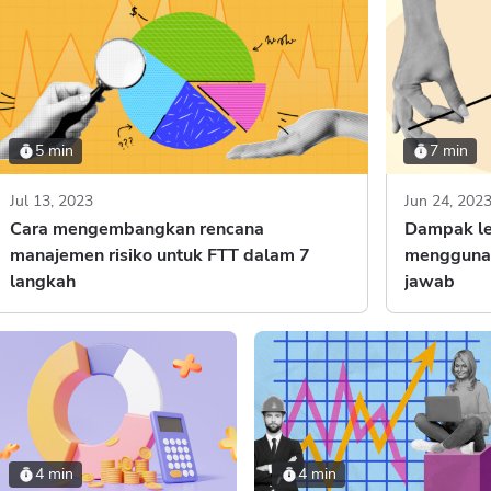
5 min
7 min
Jul 13, 2023
Jun 24, 202
Cara mengembangkan rencana
Dampak le
manajemen risiko untuk FTT dalam 7
menggunak
langkah
jawab
4 min
4 min