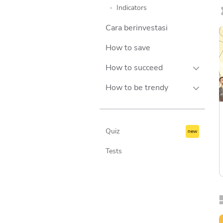
Indicators
Cara berinvestasi
How to save
How to succeed
How to be trendy
Success stories
Personalities
Lifestyle
Companies
Travel
Quiz
Teknologi
Tests
Business
Culture