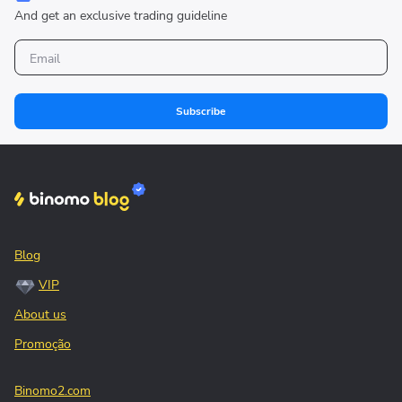
And get an exclusive trading guideline
Subscribe
Blog
VIP
About us
Promoção
Binomo2.com