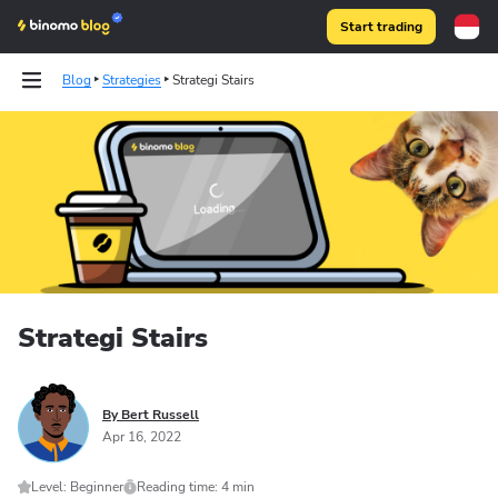
Start trading
Blog
Strategies
Strategi Stairs
Binomo on Telegram
Strategi Stairs
By Bert Russell
Apr 16, 2022
Level: Beginner
Reading time: 4 min