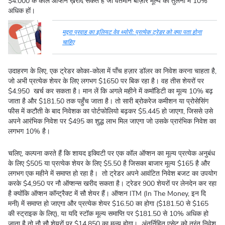
$4.000 के कॉल ऑप्शन ख़रीद सकते हैं जो वर्तमान बाज़ार मूल्य की तुलना में 10%
अधिक हों।
मुद्रा प्रवाह का इलियट वेव थ्योरी: प्रत्येक ट्रेडर को क्या पता होना
चाहिए
उदाहरण के लिए, एक ट्रेडर कोका-कोला में पाँच हज़ार डॉलर का निवेश करना चाहता है,
जो अभी प्रत्येक शेयर के लिए लगभग $1650 पर बिक रहा है। वह तीस शेयरों पर
$4.950 खर्च कर सकता है। मान लें कि अगले महीने में कमॉडिटी का मूल्य 10% बढ़
जाता है और $181.50 तक पहुँच जाता है। तो सारी ब्रोकरेज कमीशन या प्रोसेसिंग
फीस में कटौती के बाद निवेशक का पोर्टफोलियो बढ़कर $5.445 हो जाएगा, जिससे उसे
अपने आरंभिक निवेश पर $495 का शुद्ध लाभ मिल जाएगा जो उसके प्रारंभिक निवेश का
लगभग 10% है।
चलिए, कल्पना करते हैं कि शायद इक्विटी पर एक कॉल ऑप्शन का मूल्य प्रत्येक अनुबंध
के लिए $505 या प्रत्येक शेयर के लिए $5.50 है जिसका बाजार मूल्य $165 है और
लगभग एक महीने में समाप्त हो रहा है। तो ट्रेडर अपने आवंटित निवेश बजट का उपयोग
करके $4,950 पर नौ ऑप्शन्स खरीद सकता है। ट्रेडर 900 शेयरों पर लेनदेन कर रहा
है क्योंकि ऑप्शन कॉन्ट्रैक्ट में सौ शेयर हैं। ऑप्शन ITM (In The Money, इन दि
मनी) में समाप्त हो जाएगा और प्रत्येक शेयर $16.50 का होगा ($181.50 से $165
की स्ट्राइक के लिए), या यदि स्टॉक मूल्य समाप्ति पर $181.50 से 10% अधिक हो
जाता है तो नौ सौ शेयरों पर $14,850 का मूल्य होगा। अंतर्निहित एसेट को तुरंत निवेश